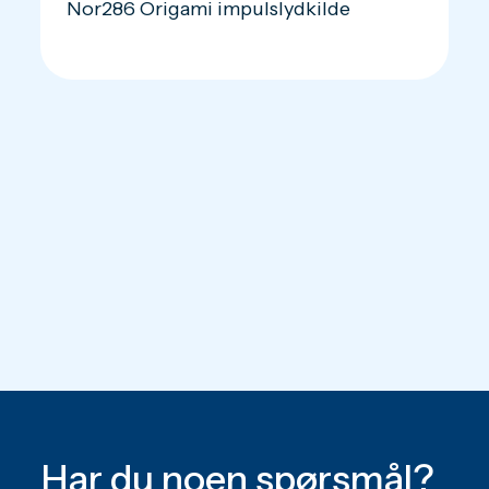
Nor286 Origami impulslydkilde
Har du noen spørsmål?