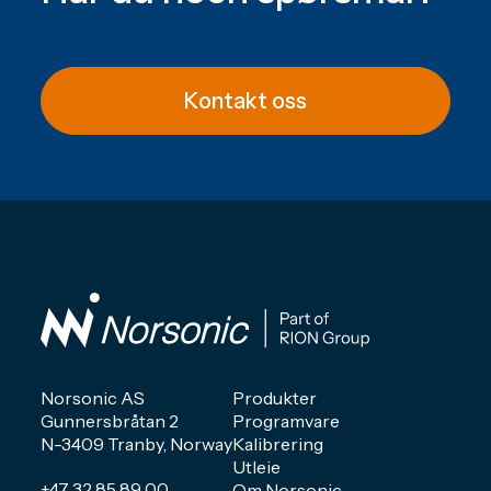
Kontakt oss
Norsonic AS
Produkter
Gunnersbråtan 2
Programvare
N-3409 Tranby, Norway
Kalibrering
Utleie
+47 32 85 89 00
Om Norsonic