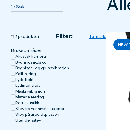
Al
Filter:
112
produkter
Tøm alle
NEW 
Bruksområder
Akustisk kamera
Bygningsakusikk
Bygnings- og grunnvibrasjon
Kalibrering
Lydeffekt
Lydintensitet
Maskinvibrasjon
Materialtesting
Romakustikk
Støy fra vanninstallasjoner
Støy på arbeidsplassen
Utendørsstøy