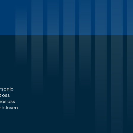
sonic
t oss
hos oss
tsloven