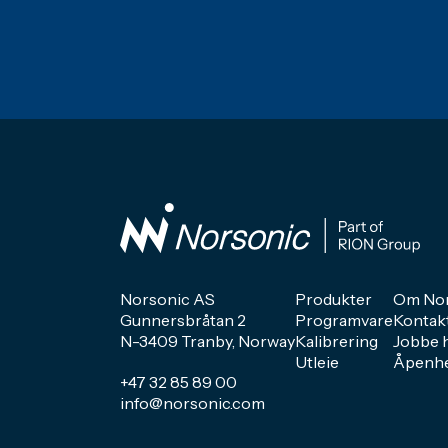
Norsonic AS
Produkter
Om Nor
Gunnersbråtan 2
Programvare
Kontak
N-3409 Tranby, Norway
Kalibrering
Jobbe 
Utleie
Åpenhe
+47 32 85 89 00
info@norsonic.com