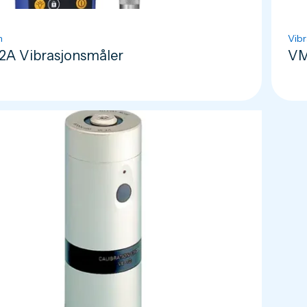
n
Vibr
A Vibrasjonsmåler
VM