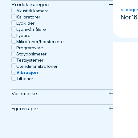
Produktkategori
Vibrasjo
Akustisk kamera
Nor16
Kalibratorer
Lydkilder
Lydnivåmålere
Lydøre
Mikrofoner/Forsterkere
Programvare
Støydosimeter
Testsystemer
Utendørsmikrofoner
Vibrasjon
Tilbehør
Varemerke
Egenskaper