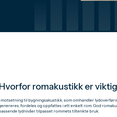
Hvorfor romakustikk er vikti
I motsetning til bygningsakustikk, som omhandler lydoverfør
genereres, fordeles og oppfattes i ett enkelt rom. God romakus
passende lydnivåer tilpasset rommets tiltenkte bruk.