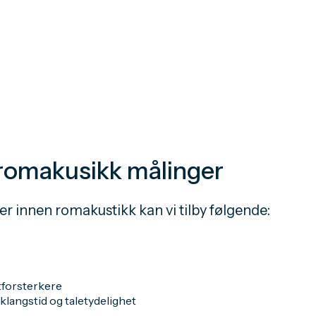
 romakusikk målinger
er innen romakustikk kan vi tilby følgende:
tforsterkere
klangstid og taletydelighet