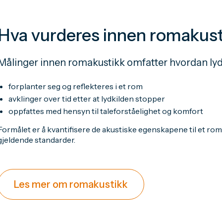
Hva vurderes innen romakus
Målinger innen romakustikk omfatter hvordan lyd
forplanter seg og reflekteres i et rom
avklinger over tid etter at lydkilden stopper
oppfattes med hensyn til taleforståelighet og komfort
Formålet er å kvantifisere de akustiske egenskapene til et ro
gjeldende standarder.
Les mer om romakustikk