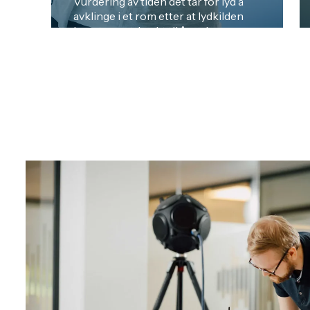
Vurdering av tiden det tar for lyd å
avklinge i et rom etter at lydkilden
har stoppet, brukt til å analysere
hvordan lyd oppfører seg i rom og
over tid, samt til å vurdere om
rommet oppfyller de akustiske
kravene. Les mer ...