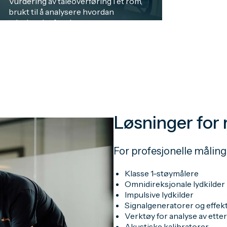
Vurdering av taleoverføring i et rom,
brukt til å analysere hvordan
talesignalet forplanter seg og
oppfattes, samt til å vurdere om det
oppfyller kravene til taletydelighet,
vanligvis ved bruk av Speech
Transmission Index (STI) og
målemetoder som STIPA. Les mer ...
Løsninger for
For profesjonelle måling
Klasse 1-støymålere
Omnidireksjonale lydkilder
Impulsive lydkilder
Signalgeneratorer og effek
Verktøy for analyse av etter
Akustiske kalibratorer