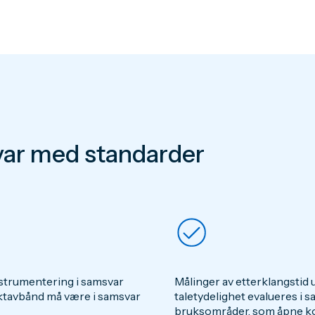
ar med standarder
nstrumentering i samsvar
Målinger av etterklangstid u
oktavbånd må være i samsvar
taletydelighet evalueres i 
bruksområder, som åpne kon