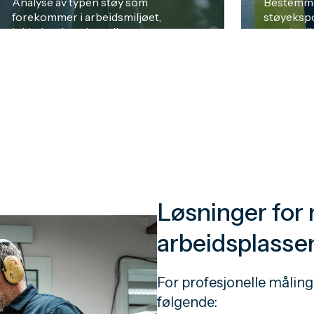
Analyse av typen støy som
Bestemmel
forekommer i arbeidsmiljøet,
støyekspo
inkludert kontinuerlig,
standardi
intermitterende eller impulsstøy,
LEX,8h og
med vurdering av lydnivåenes
eksponeri
tidsmessige egenskaper og deres
og verifi
spektrale (frekvensmessige)
grensever
innhold. Les mer ...
som gjens
arbeidsfor
Løsninger for 
arbeidsplasse
For profesjonelle målinge
følgende: