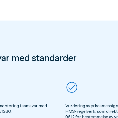
ar med standarder
rumentering i samsvar med
Vurdering av yrkesmessig s
61260.
HMS-regelverk, som direkt
9612 for bestemmelse av y