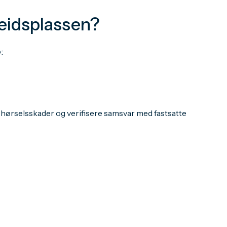
beidsplassen?
e:
r hørselsskader og verifisere samsvar med fastsatte