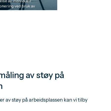
se av individuell
nering ved bruk av
serte indikatorer som
 andre avledede
ngsmål for å vurdere risiko
sere samsvar med fastsatte
dier, basert på målinger
peiler reelle
hold. Les mer ...
måling av støy på
n
r av støy på arbeidsplassen kan vi tilby