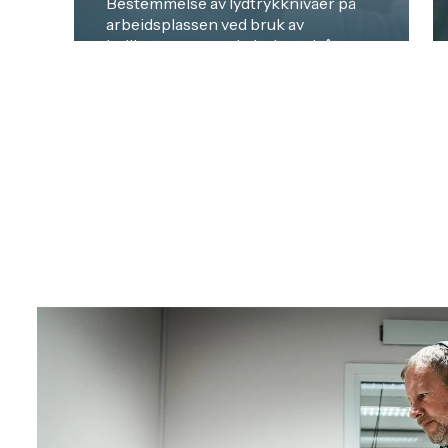
Bestemmelse av lydtrykknivåer på
arbeidsplassen ved bruk av
indikatorer som ekvivalentnivåer
(Leq), maksimalnivåer (Lmax) eller
toppnivåer (Lpeak), for å
karakterisere de akustiske
forholdene. Avanserte målinger gjør
det mulig å evaluere flere parametere
samtidig, tidsvektinger (Fast, Slow,
Impulse) og frekvensvektinger (A, C,
Z), og gir dermed et helhetlig bilde av
lydmiljøet. I miljøer som kontorer
kan disse nivåene også vurderes opp
mot akustiske komfortkriterier som
NC-kurver. Les mer ...