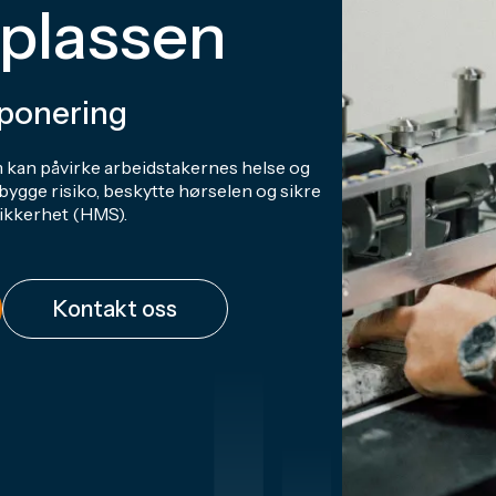
splassen
sponering
m kan påvirke arbeidstakernes helse og
ebygge risiko, beskytte hørselen og sikre
sikkerhet (HMS).
Kontakt oss