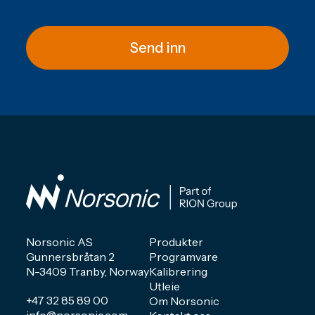
Send inn
Norsonic AS
Produkter
Gunnersbråtan 2
Programvare
N-3409 Tranby, Norway
Kalibrering
Utleie
+47 32 85 89 00
Om Norsonic