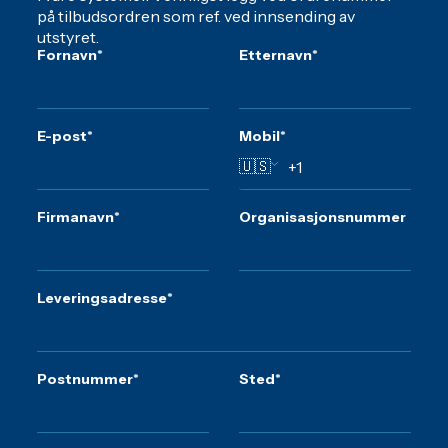
på tilbudsordren som ref. ved innsending av
utstyret.
Fornavn
*
Etternavn
*
E-post
*
Mobil
*
🇺🇸
Firmanavn
*
Organisasjonsnummer
Leveringsadresse
*
Postnummer
*
Sted
*