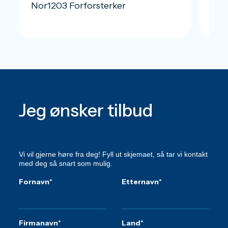
Nor1203 Forforsterker
Nor
Jeg ønsker tilbud
Vi vil gjerne høre fra deg! Fyll ut skjemaet, så tar vi kontakt
med deg så snart som mulig.
Fornavn
*
Etternavn
*
Firmanavn
*
Land
*