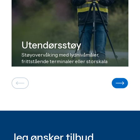
Utendørsstøy
Støyovervåking med lydnivåmåler,
frittstående terminaler eller storskala
systemer.
Jeg ønsker tilbud