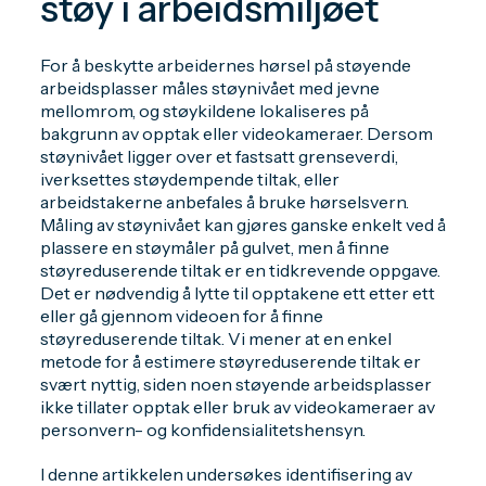
støy i arbeidsmiljøet
For å beskytte arbeidernes hørsel på støyende
arbeidsplasser måles støynivået med jevne
mellomrom, og støykildene lokaliseres på
bakgrunn av opptak eller videokameraer. Dersom
støynivået ligger over et fastsatt grenseverdi,
iverksettes støydempende tiltak, eller
arbeidstakerne anbefales å bruke hørselsvern.
Måling av støynivået kan gjøres ganske enkelt ved å
plassere en støymåler på gulvet, men å finne
støyreduserende tiltak er en tidkrevende oppgave.
Det er nødvendig å lytte til opptakene ett etter ett
eller gå gjennom videoen for å finne
støyreduserende tiltak. Vi mener at en enkel
metode for å estimere støyreduserende tiltak er
svært nyttig, siden noen støyende arbeidsplasser
ikke tillater opptak eller bruk av videokameraer av
personvern- og konfidensialitetshensyn.
I denne artikkelen undersøkes identifisering av