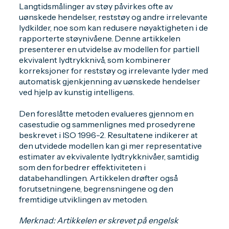
Langtidsmålinger av støy påvirkes ofte av
uønskede hendelser, reststøy og andre irrelevante
lydkilder, noe som kan redusere nøyaktigheten i de
rapporterte støynivåene. Denne artikkelen
presenterer en utvidelse av modellen for partiell
ekvivalent lydtrykknivå, som kombinerer
korreksjoner for reststøy og irrelevante lyder med
automatisk gjenkjenning av uønskede hendelser
ved hjelp av kunstig intelligens.
Den foreslåtte metoden evalueres gjennom en
casestudie og sammenlignes med prosedyrene
beskrevet i ISO 1996-2. Resultatene indikerer at
den utvidede modellen kan gi mer representative
estimater av ekvivalente lydtrykknivåer, samtidig
som den forbedrer effektiviteten i
databehandlingen. Artikkelen drøfter også
forutsetningene, begrensningene og den
fremtidige utviklingen av metoden.
Merknad: Artikkelen er skrevet på engelsk