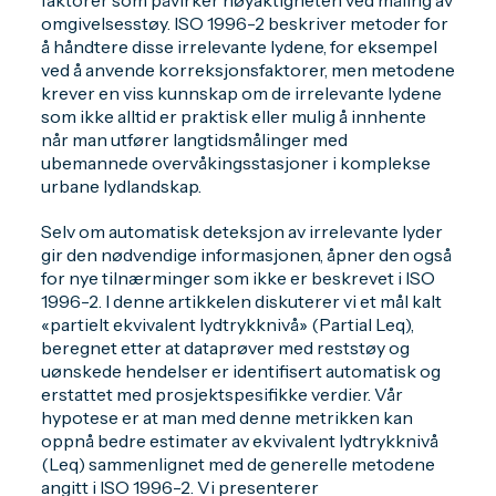
faktorer som påvirker nøyaktigheten ved måling av
omgivelsesstøy. ISO 1996-2 beskriver metoder for
å håndtere disse irrelevante lydene, for eksempel
ved å anvende korreksjonsfaktorer, men metodene
krever en viss kunnskap om de irrelevante lydene
som ikke alltid er praktisk eller mulig å innhente
når man utfører langtidsmålinger med
ubemannede overvåkingsstasjoner i komplekse
urbane lydlandskap.
Selv om automatisk deteksjon av irrelevante lyder
gir den nødvendige informasjonen, åpner den også
for nye tilnærminger som ikke er beskrevet i ISO
1996-2. I denne artikkelen diskuterer vi et mål kalt
«partielt ekvivalent lydtrykknivå» (Partial Leq),
beregnet etter at dataprøver med reststøy og
uønskede hendelser er identifisert automatisk og
erstattet med prosjektspesifikke verdier. Vår
hypotese er at man med denne metrikken kan
oppnå bedre estimater av ekvivalent lydtrykknivå
(Leq) sammenlignet med de generelle metodene
angitt i ISO 1996-2. Vi presenterer