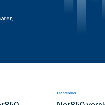
arer,
1. september
or850
Nor850 versj