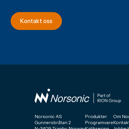
Kontakt oss
Norsonic AS
Produkter
Om Nor
Gunnersbråtan 2
Programvare
Kontak
N-3409 Tranby, Norway
Kalibrering
Jobbe 