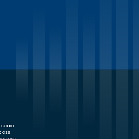
sonic
t oss
hos oss