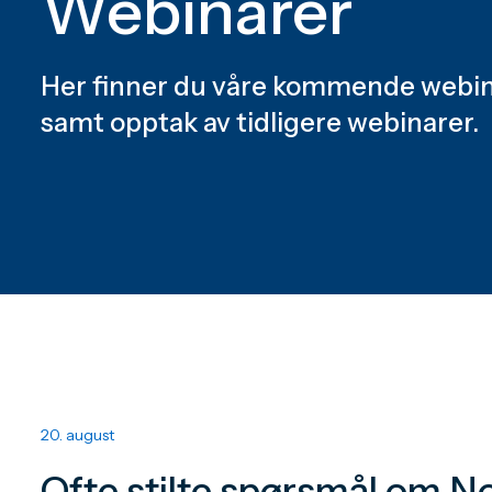
Webinarer
Her finner du våre kommende webin
samt opptak av tidligere webinarer.
20. august
Ofte stilte spørsmål om N