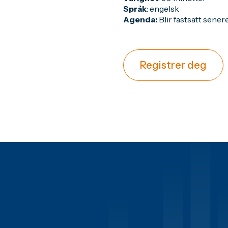
Språk
: engelsk
Agenda:
Blir fastsatt sener
Registrer deg