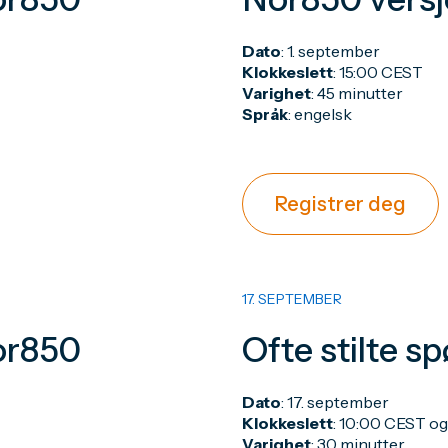
Dato
: 1. september
Klokkeslett
: 15:00 CEST
Varighet
: 45 minutter
Språk
: engelsk
Registrer deg
17. SEPTEMBER
or850
Ofte stilte 
Dato
: 17. september
Klokkeslett
: 10:00 CEST o
Varighet
: 30 minutter